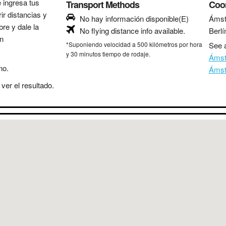
e ingresa tus
Transport Methods
Coo
ir distancias y
No hay información disponible(E)
Ámst
bre y dale la
No flying distance info available.
Berlí
in
*Suponiendo velocidad a 500 kilómetros por hora
See a
y 30 minutos tiempo de rodaje.
Ámst
no.
Ámst
ver el resultado.