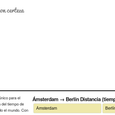
on certeza
nico para el
Ámsterdam → Berlín Distancia (tiempo
n del tiempo de
odo el mundo. Con