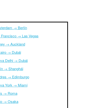
terdam → Berlín
 Francisco → Las Vegas
ney → Auckland
Cairo → Dubái
va Delhi → Dubái
ín → Shanghái
dres → Edimburgo
va York → Miami
ís → Roma
io → Osaka