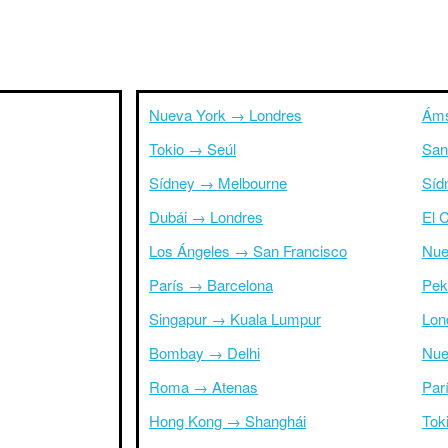
Nueva York → Londres
Áms
Tokio → Seúl
San
Sídney → Melbourne
Síd
Dubái → Londres
El 
Los Ángeles → San Francisco
Nue
París → Barcelona
Pek
Singapur → Kuala Lumpur
Lon
Bombay → Delhi
Nue
Roma → Atenas
Par
Hong Kong → Shanghái
Tok